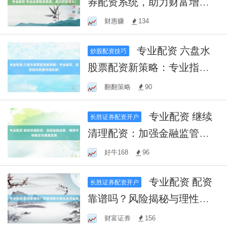
券配资系统，助力财富增
长！
财惠赚
134
专业配资 六盘水
炒股配资技巧
股票配资新策略：专业指
导，助您轻松把握市场机
翻翻策略
90
遇！
专业配资 继续
长胜证券配资开户
清理配资：加强金融监管，
确保市场稳定与健康发展
好牛168
96
专业配资 配资
长胜证券配资开户
靠谱吗？风险揭秘与理性选
择指南
财富证券
156