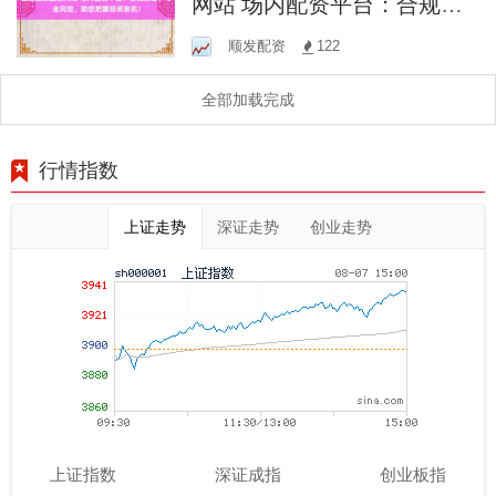
网站 场内配资平台：合规安
全，专业风控，助您把握投
顺发配资
122
资良机！
全部加载完成
行情指数
上证走势
深证走势
创业走势
上证指数
深证成指
创业板指