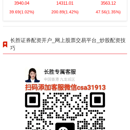
3940.04
14311.01
3563.12
39.69
(1.02%)
200.89
(1.42%)
47.56
(1.35%)
长胜证券配资开户_网上股票交易平台_炒股配资技
巧