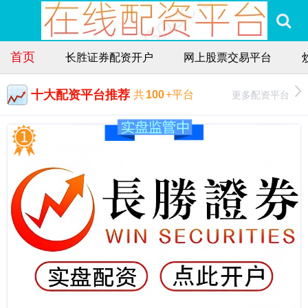
首页
长胜证券配资开户
网上股票交易平台
十大配资平台推荐
更多配资平台
共
100
+平台