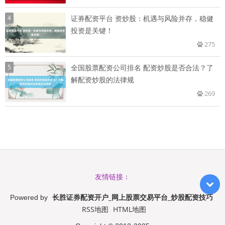
4
证券配资平台 资炒股：机遇与风险并存，稳健
投资是关键！
275
5
全国股票配资公司排名 配资炒股是否合法？了
解配资炒股的法律规
269
友情链接：
长胜证券配资开户_网上股票交易平台_炒股配资技巧
Powered by
RSS地图
HTML地图