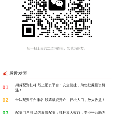
最近发表
期货配资杠杆 线上配资平台：安全便捷，助您把握投资机
01
遇！
02
合法配资平台排名 股票融资开户：轻松入门，放大收益！
03
配资门户网 场内股票配资：杠杆放大收益，专业平台助力