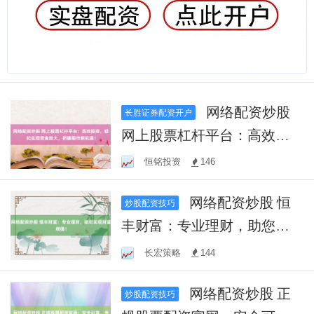
网络配资炒股
长胜证券配资开户
网上股票杠杆平台：高效投
资，轻松实现资金放大，把
恒铭投资
146
握股市新机遇！
网络配资炒股 恒
炒股配资技巧
丰财富：专业理财，助您实
现财富增值！
长宏策略
144
网络配资炒股 正
炒股配资技巧