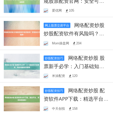
规股票配资官网：安全可
靠，专业服务
爱优网
105
网络配资炒股
网上股票交易平台
炒股配资软件有风险吗？警
惕高杠杆陷阱！
Mom操盘网
204
网络配资炒股 股
炒股配资技巧
票新手必学：入门基础知识
全解析，轻松掌握投资要略
米涂配资
120
网络配资炒股 配
炒股配资技巧
资软件APP下载：精选平台，
助您投资起航！
中天创投
158