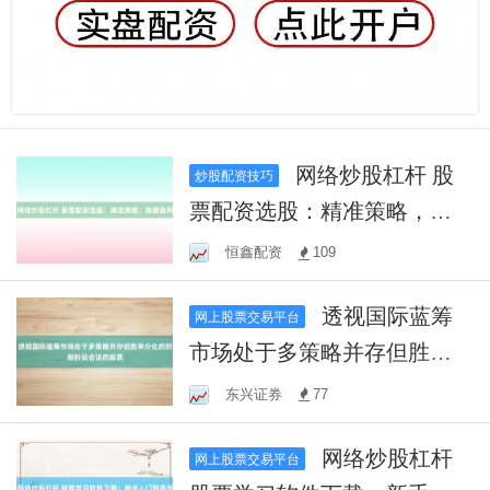
网络炒股杠杆 股
炒股配资技巧
票配资选股：精准策略，稳
健盈利
恒鑫配资
109
透视国际蓝筹
网上股票交易平台
市场处于多策略并存但胜率
分化的时期阶段合法的股票
东兴证券
77
网络炒股杠杆
网上股票交易平台