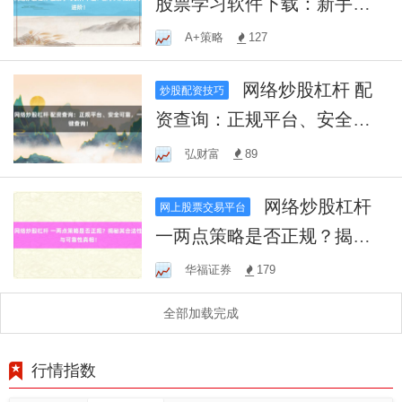
股票学习软件下载：新手入
门到高手进阶！
A+策略
127
网络炒股杠杆 配
炒股配资技巧
资查询：正规平台、安全可
靠，一键查询！
弘财富
89
网络炒股杠杆
网上股票交易平台
一两点策略是否正规？揭秘
其合法性与可靠性真相！
华福证券
179
全部加载完成
行情指数