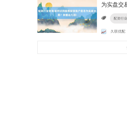
为实盘交
配资行
久联优配