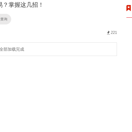
易？掌握这几招！
业查询
221
全部加载完成