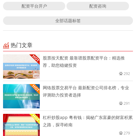
配资平台开户
配资咨询
全部话题标签
热门文章
股票按天配资 最靠谱股票配资平台：精选推
荐，助您稳健投资
292
网络股票交易平台 最新配资公司排名榜，专业
评测助力投资者选择
291
杠杆炒股app 粤有钱：揭秘广东富豪的财富积累
之路，探寻岭南
279