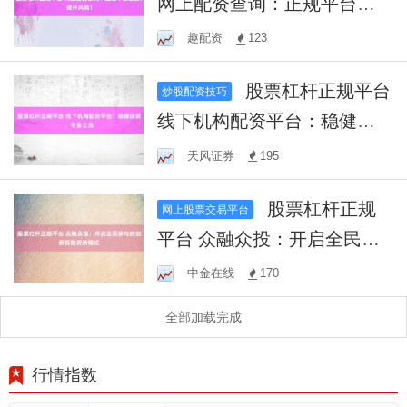
网上配资查询：正规平台速
查，避开风险！
趣配资
123
股票杠杆正规平台
炒股配资技巧
线下机构配资平台：稳健投
资，专业之选
天风证券
195
股票杠杆正规
网上股票交易平台
平台 众融众投：开启全民参
与的创新投融资新模式
中金在线
170
全部加载完成
行情指数