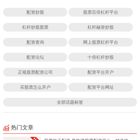
配资炒股
股票百倍杠杆平台
杠杆炒股股票
杠杆融资炒股
配资查询
网上股票杠杆平台
配资论坛
十倍杠杆炒股
正规股票配资公司
配资平台开户
买股票怎么开户
配资平台网址
全部话题标签
热门文章