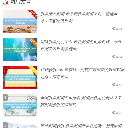
热门文章
股票按天配资 最靠谱股票配资平台：精选推
荐，助您稳健投资
293
网络股票交易平台 最新配资公司排名榜，专业
评测助力投资者选择
292
杠杆炒股app 粤有钱：揭秘广东富豪的财富积累
之路，探寻岭南
279
4
全国股票配资公司排名 配资炒股是否合法？了
解配资炒股的法律规
269
5
证券配资炒股 股票配资开发新趋势：智能融资