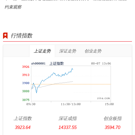
约束观察
行情指数
上证走势
深证走势
创业走势
上证指数
深证成指
创业板指
3923.64
14337.55
3594.70