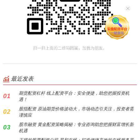
最近发表
期货配资杠杆 线上配资平台：安全便捷，助您把握投资机
01
遇！
股指配资 原油期货价格波动大，市场动态引关注，投资者需
02
谨慎应
股市融资 黄金配资策略揭秘：专业咨询助您把握财富增长新
03
机遇
正规的股票配资公司 昇和在线：打造便捷高效的在线服务平