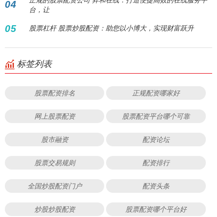
04
台，让
05
股票杠杆 股票炒股配资：助您以小博大，实现财富跃升
标签列表
股票配资排名
正规配资哪家好
网上股票配资
股票配资平台哪个可靠
股市融资
配资论坛
股票交易规则
配资排行
全国炒股配资门户
配资头条
炒股炒股配资
股票配资哪个平台好