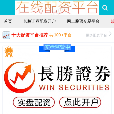
首页
长胜证券配资开户
网上股票交易平台
十大配资平台推荐
更多配资平台
共
100
+平台