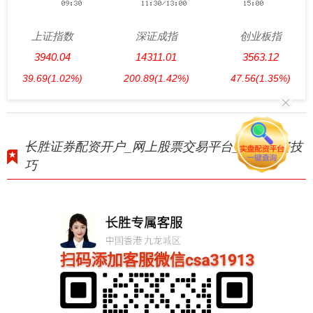
上证指数
深证成指
创业板指
3940.04
14311.01
3563.12
39.69
(1.02%)
200.89
(1.42%)
47.56
(1.35%)
长胜证券配资开户_网上股票交易平台_炒股配资技
巧