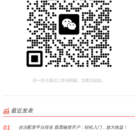
最近发表
01
合法配资平台排名 股票融资开户：轻松入门，放大收益！