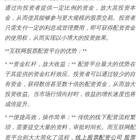
通过向投资者提供一定比例的资金，放大其投资本
金，从而使其能够参与更大规模的股票交易。投资者
只需支付一定的利息或管理费用，即可获得配资资金
的使用权，从而实现以小博大的投资效果。
**互联网股票配资平台的优势：**
* **资金杠杆，放大收益：** 配资平台最大的优势在
于其提供的资金杠杆效应。投资者可以通过较少的自
有资金，获得数倍甚至数十倍的配资资金，从而放大
投资收益。当市场行情向好时，收益的增长速度也将
成倍提升。
* **便捷高效，操作简单：** 传统的线下配资流程繁
琐，需要提交大量的资料，审批时间长。而互联网配
线上股票配资公司 股票
资平台则大大简化了流程，