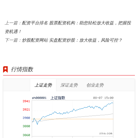
配资平台排名 股票配资机构：助您轻松放大收益，把握投
上一篇：
资机遇！
炒股配资网站 实盘配资炒股：放大收益，风险可控？
下一篇：
行情指数
上证走势
深证走势
创业走势